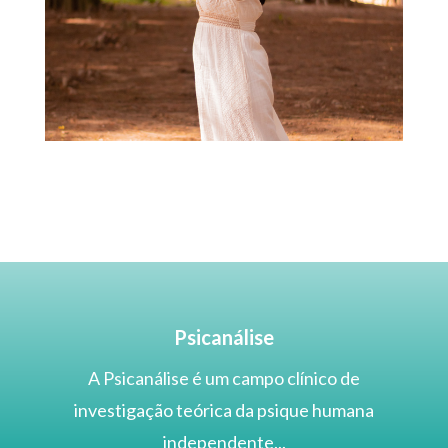
Psicanálise
A
Psicanálise
é um campo clínico de
investigação teórica da psique humana
independente...